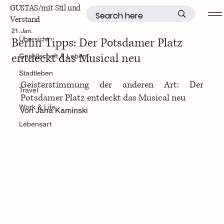
GUSTAS/mit Stil und
Verstand
Übersicht
21. Jan.
Berlin Tipps: Der Potsdamer Platz
Übersicht
entdeckt das Musical neu
Gesellschaft & Leben
Stadtleben
Geisterstimmung der anderen Art: Der 
Travel
Potsdamer Platz entdeckt das Musical neu
Work & Life
von Jana Kaminski
Lebensart