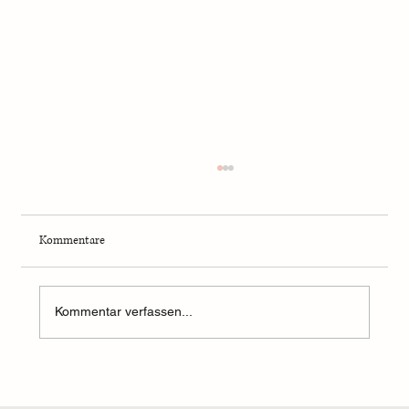
Kommentare
Kommentar verfassen...
Mit Yogapants und Matcha Latte: Die stille
Revolution am Vormittag