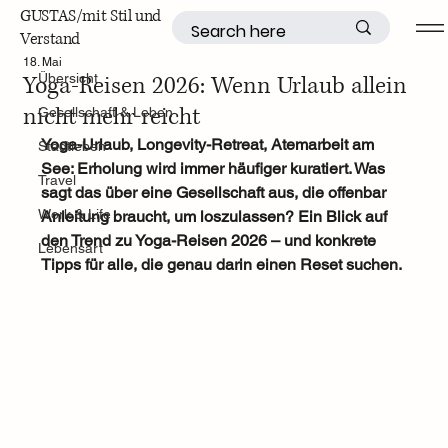
GUSTAS/mit Stil und
Verstand
Übersicht
18. Mai
Yoga-Reisen 2026: Wenn Urlaub allein
Übersicht
nicht mehr reicht
Gesellschaft & Leben
Yoga-Urlaub, Longevity-Retreat, Atemarbeit am 
Stadtleben
See: Erholung wird immer häufiger kuratiert. Was 
Travel
sagt das über eine Gesellschaft aus, die offenbar 
Work & Life
Anleitung braucht, um loszulassen? Ein Blick auf 
den Trend zu Yoga-Reisen 2026 – und konkrete 
Lebensart
Tipps für alle, die genau darin einen Reset suchen.