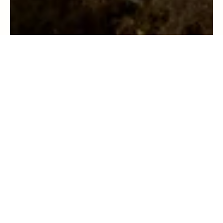
Travel
Yoga-Reisen 2026: Wenn Urlaub allein nicht
mehr reicht
Out & About
Hinter GUSTAS Magazin aus Berlin stehe ich: Jana