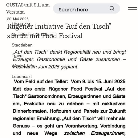
GUSTAS/mit Stil und
Verstand
Übersicht
20. Mai 2025
Rügener Initiative "Auf den Tisch"
Übersicht
startet mit Food Festival
Gesellschaft & Leben
Stadtleben
„Auf den Tisch“ 
denkt Regionalität neu und bringt 
Travel
Erzeuger, Gastronomie und Gäste zusammen – 
Work & Life
Festival im Juni 2025 geplant
Lebensart
 Vom Feld auf den Teller:  Vom 9. bis 15. Juni 2025 
lädt das erste Rügener Food Festival „Auf den 
Tisch“ Gastronom:innen, Erzeuger:innen und Gäste 
ein, Esskultur neu zu erleben – mit exklusiven 
Dinnerformaten, Hoftouren und Panels zur Zukunft 
regionaler Ernährung. „Auf den Tisch“ will mehr als 
Genuss – es geht um Verantwortung, Verbindung 
und neue Wege 
zwischen Erzeuger:innen, 