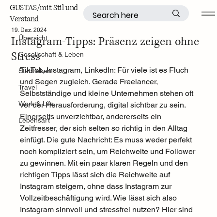
GUSTAS/mit Stil und
Verstand
Übersicht
19. Dez. 2024
Instagram-Tipps: Präsenz zeigen ohne
Übersicht
Stress
Gesellschaft & Leben
TikTok, Instagram, LinkedIn: Für viele ist es Fluch 
Stadtleben
und Segen zugleich. Gerade Freelancer, 
Travel
Selbstständige und kleine Unternehmen stehen oft 
Work & Life
vor der Herausforderung, digital sichtbar zu sein. 
Einerseits unverzichtbar, andererseits ein 
Lebensart
Zeitfresser, der sich selten so richtig in den Alltag 
einfügt. Die gute Nachricht: Es muss weder perfekt 
noch kompliziert sein, um Reichweite und Follower 
zu gewinnen. Mit ein paar klaren Regeln und den 
richtigen Tipps lässt sich die Reichweite auf 
Instagram steigern, ohne dass Instagram zur 
Vollzeitbeschäftigung wird. Wie lässt sich also 
Instagram sinnvoll und stressfrei nutzen? Hier sind 