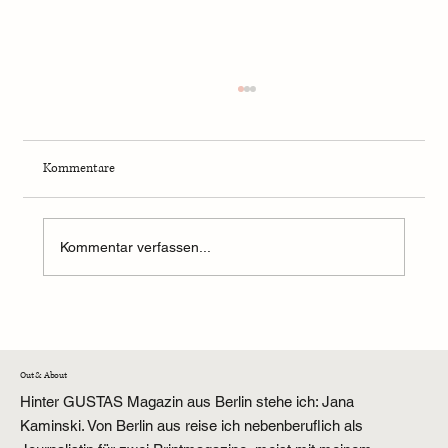
Kommentare
Kommentar verfassen...
KLM Business Class Erfahrungen auf der
Langstrecke: Lohnt sich das Upgrade?
Out & About
Hinter GUSTAS Magazin aus Berlin stehe ich: Jana
Kaminski. Von Berlin aus reise ich nebenberuflich als