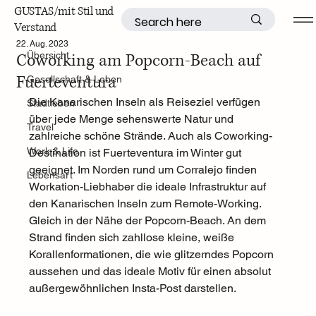
GUSTAS/mit Stil und
Verstand
Übersicht
22. Aug. 2023
Coworking am Popcorn-Beach auf
Übersicht
Fuerteventura
Gesellschaft & Leben
Die 
Kanarischen Inseln
 als Reiseziel verfügen 
Stadtleben
über jede Menge sehenswerte Natur und 
Travel
zahlreiche schöne Strände. Auch als Coworking-
Work & Life
Destination ist Fuerteventura im Winter gut 
geeignet. Im Norden rund um Corralejo finden 
Lebensart
Workation-Liebhaber die ideale Infrastruktur auf 
den Kanarischen Inseln zum Remote-Working. 
Gleich in der Nähe der Popcorn-Beach. An dem 
Strand finden sich zahllose kleine, weiße 
Korallenformationen, die wie glitzerndes Popcorn 
aussehen und das ideale Motiv für einen absolut 
außergewöhnlichen Insta-Post darstellen. 