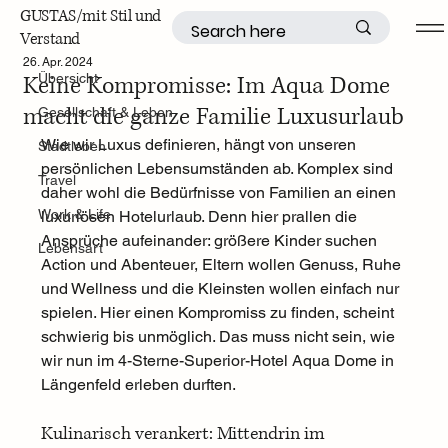
GUSTAS/mit Stil und
Verstand
Übersicht
26. Apr. 2024
Keine Kompromisse: Im Aqua Dome
Übersicht
macht die ganze Familie Luxusurlaub
Gesellschaft & Leben
Wie wir Luxus definieren, hängt von unseren 
Stadtleben
persönlichen Lebensumständen ab. Komplex sind 
Travel
daher wohl die Bedürfnisse von Familien an einen 
Work & Life
luxuriösen Hotelurlaub. Denn hier prallen die 
Ansprüche aufeinander: größere Kinder suchen 
Lebensart
Action und Abenteuer, Eltern wollen Genuss, Ruhe 
und Wellness und die Kleinsten wollen einfach nur 
spielen. Hier einen Kompromiss zu finden, scheint 
schwierig bis unmöglich. Das muss nicht sein, wie 
wir nun im 
4-Sterne-Superior-Hotel Aqua Dome
 in 
Längenfeld erleben durften.  
Kulinarisch verankert: Mittendrin im 