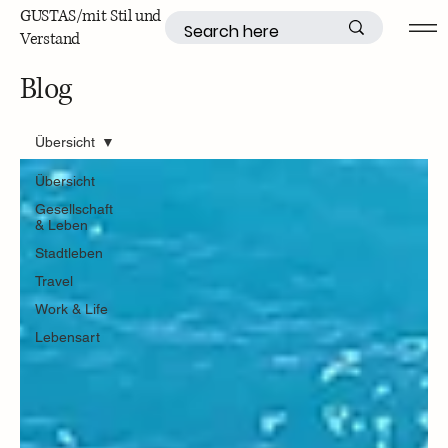
GUSTAS/mit Stil und
Verstand
Blog
Übersicht
Übersicht
Gesellschaft
& Leben
Stadtleben
Travel
Work & Life
Lebensart