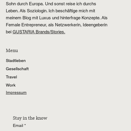
Hinter GUSTAS Magazin aus Berlin stehe ich: Jana
Kaminski. Von Berlin aus reise ich nebenberuflich als
Journalistin für zwei Printmagazine,
meist mit meinem
Sohn durch Europa. Und sonst reise ich durchs
Leben. Als Soziologin. Ich beschäftige mich mit
meinem Blog mit Luxus und hinterfrage Konzepte. Als
Female Entrepreneur, als Netzwerkerin, Ideengeberin
bei
GUSTARIA Brands/Stories.
Menu
Stadtleben
Gesellschaft
Travel
Work
Impressum