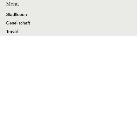
Female Entrepreneur, als Netzwerkerin, Ideengeberin
bei
GUSTARIA Brands/Stories.
Menu
Stadtleben
Gesellschaft
Travel
Work
Impressum
Stay in the know
Email
*
Yes, subscribe me to your newsletter.