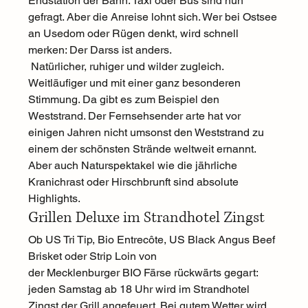
Endstation der Bahn. Taxi oder Bus sind nun 
gefragt. Aber die Anreise lohnt sich. Wer bei Ostsee 
an Usedom oder Rügen denkt, wird schnell 
merken: Der Darss ist anders. 
 Natürlicher, ruhiger und wilder zugleich. 
Weitläufiger und mit einer ganz besonderen 
Stimmung. Da gibt es zum Beispiel den 
Weststrand. Der Fernsehsender arte hat vor 
einigen Jahren nicht umsonst den Weststrand zu 
einem der schönsten Strände weltweit ernannt. 
Aber auch Naturspektakel wie die jährliche 
Kranichrast oder Hirschbrunft sind absolute 
Highlights.  
Grillen Deluxe im Strandhotel Zingst 
Ob US Tri Tip, Bio Entrecôte, US Black Angus Beef 
Brisket oder Strip Loin von
der Mecklenburger BIO Färse rückwärts gegart:  
jeden Samstag ab 18 Uhr wird im Strandhotel 
Zingst der Grill angefeuert. Bei gutem Wetter wird 