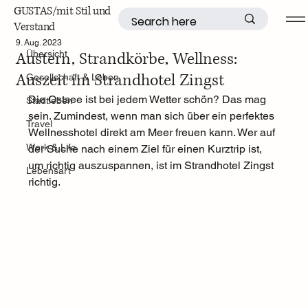
GUSTAS/mit Stil und
Verstand
Übersicht
9. Aug. 2023
Austern, Strandkörbe, Wellness:
Übersicht
Auszeit im Strandhotel Zingst
Gesellschaft & Leben
Die Ostsee ist bei jedem Wetter schön? Das mag 
Stadtleben
sein. Zumindest, wenn man sich über ein perfektes 
Travel
Wellnesshotel direkt am Meer freuen kann. Wer auf 
Work & Life
der Suche nach einem Ziel für einen Kurztrip ist, 
um richtig auszuspannen, ist im Strandhotel Zingst 
Lebensart
richtig. 